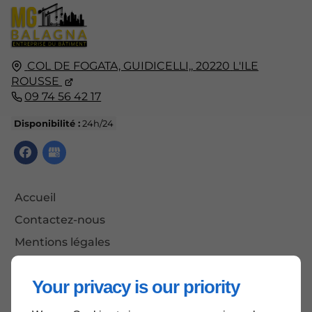
COL DE FOGATA, GUIDICELLI,,
20220
L'ILE
ROUSSE
09 74 56 42 17
Disponibilité :
24h/24
Accueil
Contactez-nous
Mentions légales
Plan du site
Your privacy is our priority