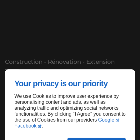
Construction - Rénovation - Extension
Solutions de maçonnerie
Your privacy is our priority
modernes pour réussir vos
projets
We use Cookies to improve user experience by
personalising content and ads, as well as
analyzing traffic and optimizing social networks
Artisans maçons polyvalents, nous
functionalities. By clicking "I Agree" you consent to
réalisons vos travaux de gros œuvre et
the use of Cookies from our providers
Google
Facebook
.
de second œuvre en Haute-Corse.