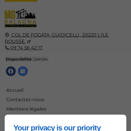
COL DE FOGATA, GUIDICELLI,,
20220
L'ILE
ROUSSE
09 74 56 42 17
Disponibilité :
24h/24
Accueil
Contactez-nous
Mentions légales
Plan du site
Your privacy is our priority